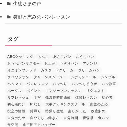
生徒さまの声
笑顔と恵みのパンレッスン
タグ
ABCクッキング
あんこ
あんこパン
おうちパン
おうちパンマスター
お土産
ちぎりパン
アレンジ
オニオンブレッド
カスタードクリーム
クリームパン
クロワッサン
グリーンスムージー
シナモンロール
シンプル
ハムマヨ
パンレッスン
パン作り
パン作り初心者
パン教室
ベーグル
ポイント
マンツーマンレッスン
リクエスト
リフレッシュ
丁寧
低温長時間発酵
体験レッスン
初心者
初心者向け
卵なし
大手クッキングスクール
家族のため
役立つ情報
持帰り
持帰り生地
楽しかった
砂糖多め
自分のため
自分らしい働き方
自分時間
青森県
食パン
食空間
食空間アドバイザー